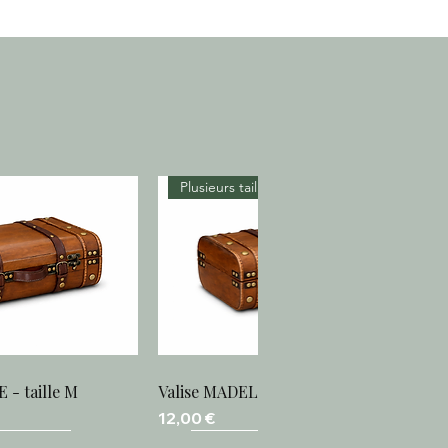
Plusieurs tailles
 - taille M
Valise MADELAINE - taille S
u rapide
Aperçu rapide
Prix
12,00 €