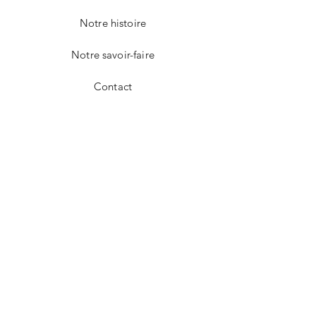
Notre histoire
Notre savoir-faire
Contact
FAQ
Livraison et retours
Politique de la boutique
Modes de paiement
Nos boutiques