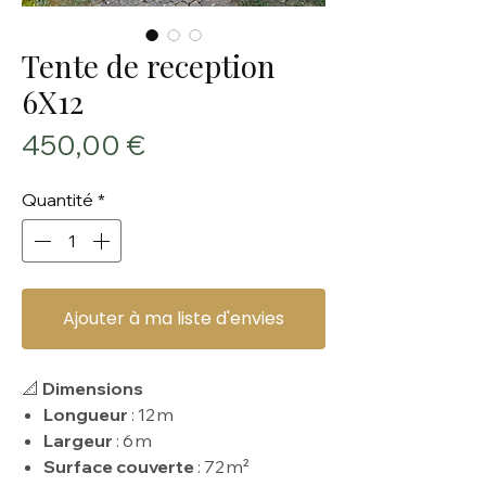
Tente de reception
6X12
Prix
450,00 €
Quantité
*
Ajouter à ma liste d'envies
📐
Dimensions
Longueur
: 12 m
Largeur
: 6 m
Surface couverte
: 72 m²