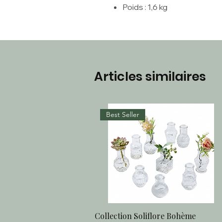
Poids : 1,6 kg
Articles similaires
Best Seller
Collection Soliflore Bohème
Aperçu rapide