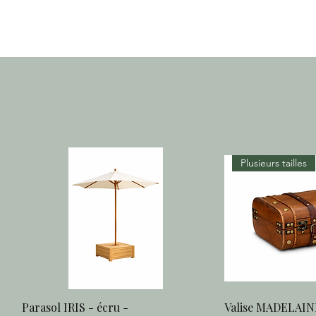
Plusieurs tailles
Parasol IRIS - écru -
Valise MADELAINE
Aperçu rapide
Aperç