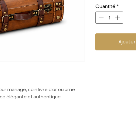
Quantité
*
Ajouter
ur mariage, coin livre d’or ou urne
e élégante et authentique.