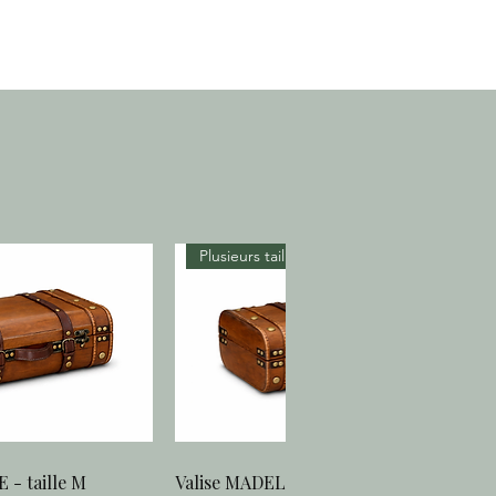
Plusieurs tailles
 - taille M
Valise MADELAINE - taille S
u rapide
Aperçu rapide