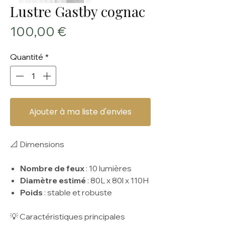
Lustre Gastby cognac
Prix
100,00 €
Quantité
*
Ajouter à ma liste d'envies
📐 Dimensions
Nombre de feux
: 10 lumières
Diamètre estimé
: 80L x 80l x 110H
Poids
: stable et robuste
💡 Caractéristiques principales