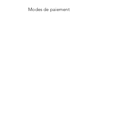
Modes de paiement
Nos boutiques
Facebook
Instagram
Twitter
Pinterest
CONTACT
E-mail